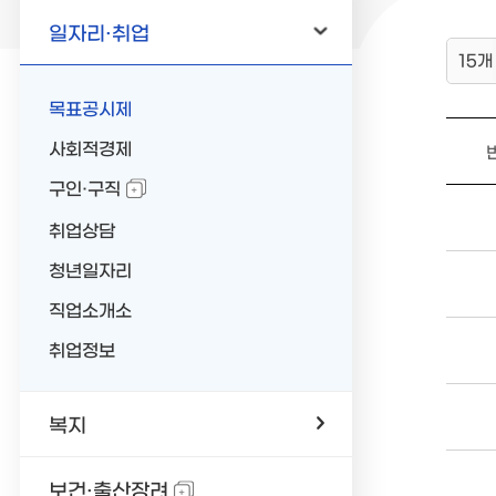
일자리·취업
15개
목표공시제
사회적경제
구인·구직
취업상담
청년일자리
직업소개소
취업정보
복지
보건·출산장려