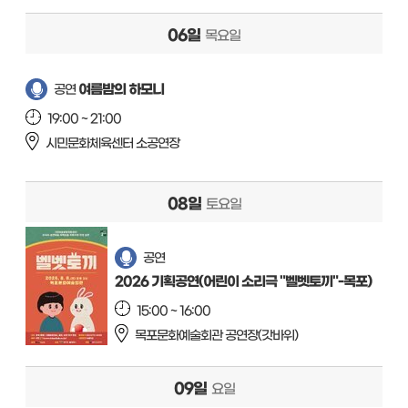
06일
목요일
여름밤의 하모니
공연
19:00 ~ 21:00
시민문화체육센터 소공연장
08일
토요일
공연
2026 기획공연(어린이 소리극 "벨벳토끼"-목포)
15:00 ~ 16:00
목포문화예술회관 공연장(갓바위)
09일
요일