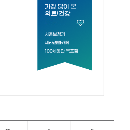
가장 많이 본
의료/건강
서울보청기
세라젬웰카페
100세동안 목포점