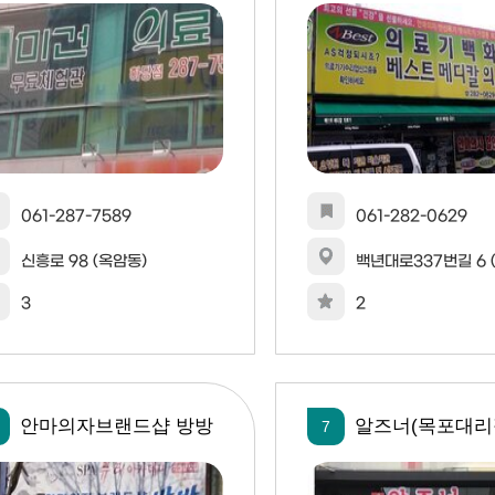
061-287-7589
061-282-0629
신흥로 98 (옥암동)
백년대로337번길 6 
3
2
안마의자브랜드샵 방방
알즈너(목포대리
7