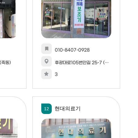
010-8407-0928
(죽동)
후광대로105번안길 25-7 (옥..
3
현대의료기
12