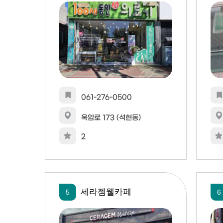
061-276-0500
옥암로 173 (석현동)
2
세라젬웰카페
5
6