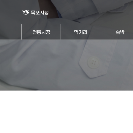
목포시청
전통시장
먹거리
숙박