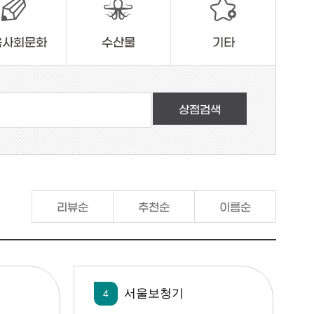
육사회문화
수산물
기타
리뷰순
추천순
이름순
서울보청기
4