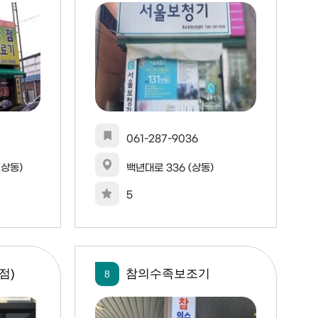
061-287-9036
(상동)
백년대로 336 (상동)
5
점)
참의수족보조기
8