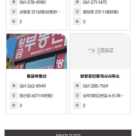
061-278-4980
061-271-1472
상동로 31 (상동)상동현도아파트 상가동 210호
용당로 231-1 (용당동)
2
3
황금부동산
희망공인중개사사무소
061-262-8949
061-285-7169
영산로 607 (석현동)
남악1로52번길 6-5 (옥암동)
3
2
더보기
(1/12)