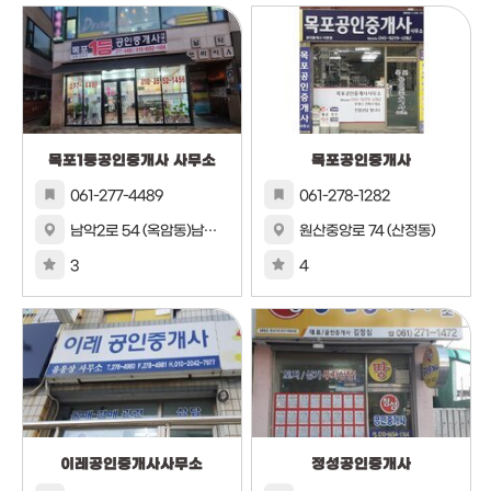
목포1등공인중개사 사무소
목포공인중개사
061-277-4489
061-278-1282
남악2로 54 (옥암동)남악프라자A동107호
원산중앙로 74 (산정동)
3
4
이레공인중개사사무소
정성공인중개사