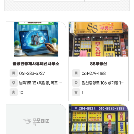
웰공인중개사유혜선사무소
88부동산
061-283-5727
061-279-1188
남악1로 15 (옥암동, 목포 한국아델리움)
원산중앙로 106 상가동 104호
10
1