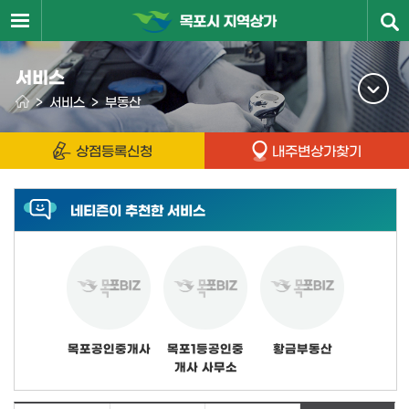
서비스
>
서비스
>
부동산
상점등록신청
내주변상가찾기
네티즌이 추천한 서비스
목포공인중개사
목포1등공인중
황금부동산
개사 사무소