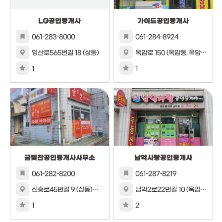
LG공인중개사
가이드공인중개사
061-283-8000
061-284-8924
영산로565번길 18 (상동)
옥암로 150 (옥암동, 옥암2차 한국아델리움 아파트)
1
1
금빛찬공인중개사사무소
남악사랑공인중개사
061-282-8200
061-287-8219
신흥로45번길 9 (상동)상가 107호
남악2로22번길 10 (옥암동, 한라비발디)한라비발디 상가 101호
1
2