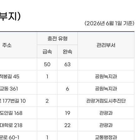
부지)
(2026년 6월 1일 기준)
충전 유형
주소
관리부서
급속
완속
50
63
적봉길 45
1
공원녹지과
교동 361
6
공원녹지과
 177번길 10
2
관광거점도시추진단
도안길 168
19
관광과
대학로 218
22
관광과
문로 60-1
1
교통행정과