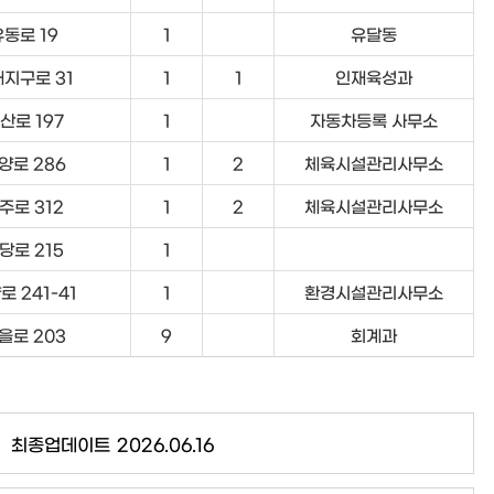
유동로 19
1
유달동
지구로 31
1
1
인재육성과
산로 197
1
자동차등록 사무소
양로 286
1
2
체육시설관리사무소
주로 312
1
2
체육시설관리사무소
당로 215
1
로 241-41
1
환경시설관리사무소
을로 203
9
회계과
최종업데이트
2026.06.16