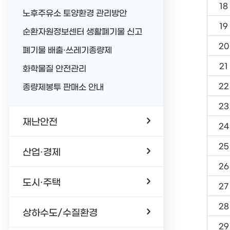
18
노후주유소 토양환경 관리방안
19
순환자원정보센터 생활폐기물 신고
20
폐기물 배출·쓰레기종량제
21
화학물질 안전관리
22
종량제봉투 판매소 안내
23
재난안전
24
25
산업·경제
26
도시·주택
27
28
상하수도/수질환경
29