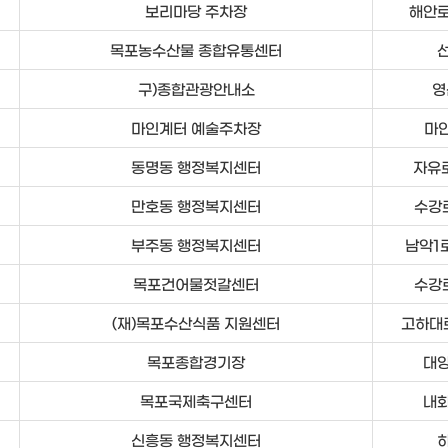
보리마당 주차장
해안로
목포농수산물 종합유통센터
선
구)종합관광안내소
영
마인계터 예술주차장
마인
동명동 행정복지센터
자유로
만호동 행정복지센터
수강로
부주동 행정복지센터
남악1로
목포건어물젓갈센터
수강로
(재)목포수산식품 지원센터
고하대로
목포종합경기장
대양
목포국제축구센터
내화
신흥동 행정복지센터
하