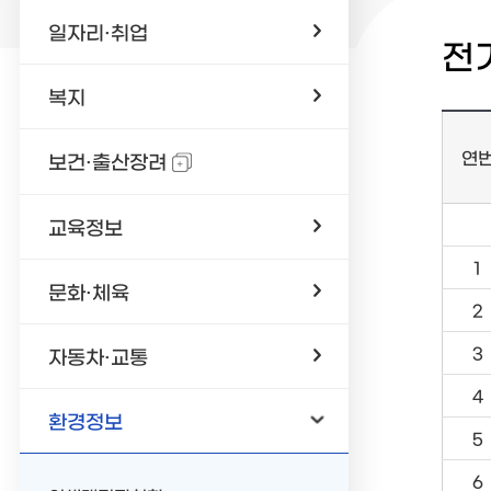
일자리·취업
전
복지
연
보건·출산장려
교육정보
1
문화·체육
2
3
자동차·교통
4
환경정보
5
6