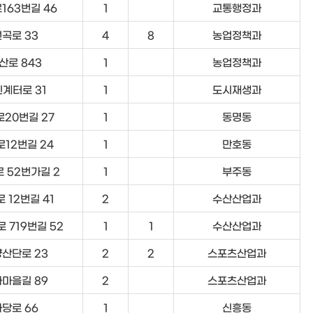
163번길 46
1
교통행정과
곡로 33
4
8
농업정책과
산로 843
1
농업정책과
계터로 31
1
도시재생과
20번길 27
1
동명동
12번길 24
1
만호동
 52번가길 2
1
부주동
 12번길 41
2
수산산업과
 719번길 52
1
1
수산산업과
산단로 23
2
2
스포츠산업과
마을길 89
2
스포츠산업과
당로 66
1
신흥동