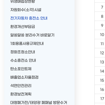
위생매립장현황
7
자원회수(소각)시설
8
전기자동차 충전소 안내
9
환경개선부담금
10
알쏭달쏭 분리수거 바로알기
1회용품사용규제안내
11
정화조청소안내
12
수소충전소 안내
13
탄소포인트제
14
배출업소자율점검
15
석면안전관리
16
환경보전계획
17
대형폐가전/태양광 폐패널 방문수거