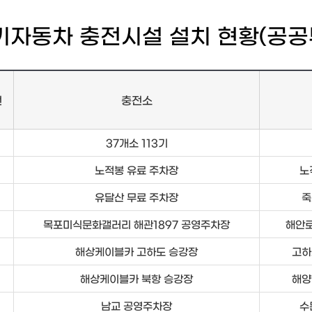
기자동차 충전시설 설치 현황(공공
번
충전소
37개소 113기
노적봉 유료 주차장
노
유달산 무료 주차장
죽
목포미식문화갤러리 해관1897 공영주차장
해안로
해상케이블카 고하도 승강장
고하
해상케이블카 북항 승강장
해양
남교 공영주차장
수