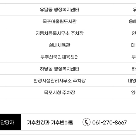
유달동 행정복지센터
목포어울림도서관
용해
자동차등록사무소 주차장
연
실내체육관
대
부주산국민체육센터
부
하당동 행정복지센터
하
환경시설관리사무소 주차장
대양
목포시청 주차장
양
담당자
기후환경과 기후변화팀
061-270-8667