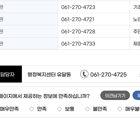
관
061-270-4723
기
관
061-270-4721
노
관
061-270-4728
주
관
061-270-4733
제
담당자
행정복지센터 유달동
061-270-4725
 페이지에서 제공하는 정보에 만족하십니까?
의견남기기
매우만족
만족
보통
불만족
매우불