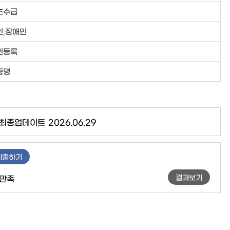
초수급
인,장애인
민등록
증명
최종업데이트
2026.06.29
제출하기
결과보기
만족