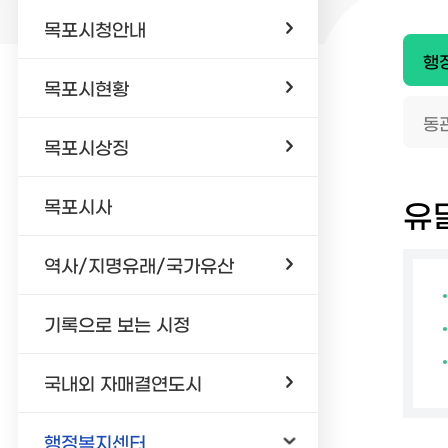
목포시청안내
행
목포시현황
동
목포시상징
목포시사
유
역사/지명유래/국가유산
기록으로 보는 시정
국내외 자매결연도시
행정복지센터