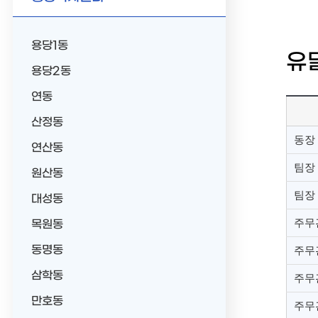
용당1동
유
용당2동
연동
산정동
동장
연산동
팀장
원산동
팀장
대성동
주무
목원동
동명동
주무
삼학동
주무
만호동
주무