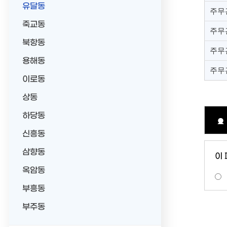
유달동
주무
죽교동
주무
북항동
주무
용해동
주무
이로동
상동
하당동
신흥동
삼향동
이
옥암동
부흥동
부주동