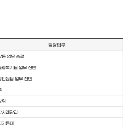
담당업무
달동 업무 총괄
춤형복지팀 업무 전반
정민원팀 업무 전반
무
방위
합사례관리
지기동대